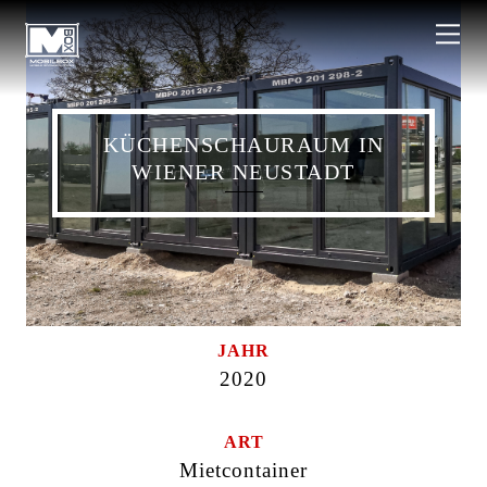
Skip
Back
Me
to
To
content
Top
KÜCHENSCHAURAUM IN
WIENER NEUSTADT
JAHR
2020
ART
Mietcontainer