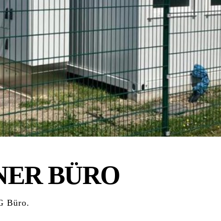
NER BÜRO
G Büro.