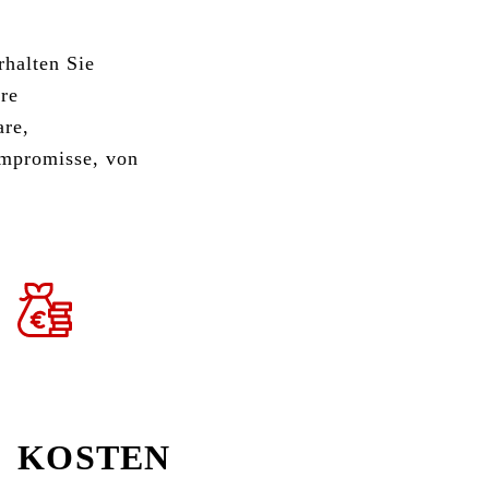
rhalten Sie
äre
are,
ompromisse, von
KOSTEN