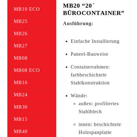
MB20 “20´
MB10 ECO
BÜROCONTAINER”
MB25
Ausführung:
MB26
Einfache Installierung
MB27
Paneel-Bauweise
MB08
Containerrahmen:
MB08 ECO
farbbeschichtete
MB16
Stahlkonstruktion
MB24
Wände:
außen: profiliertes
MB30
Stahlblech
MB15
innen: beschichtete
MB40
Holzspanplatte