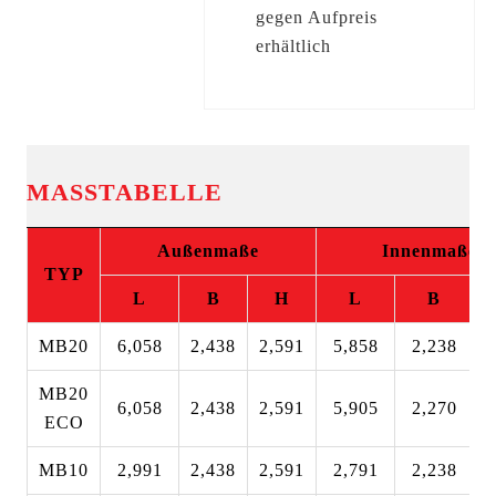
gegen Aufpreis
erhältlich
MASSTABELLE
Außenmaße
Innenmaße
TYP
L
B
H
L
B
MB20
6,058
2,438
2,591
5,858
2,238
2
MB20
6,058
2,438
2,591
5,905
2,270
2
ECO
MB10
2,991
2,438
2,591
2,791
2,238
2