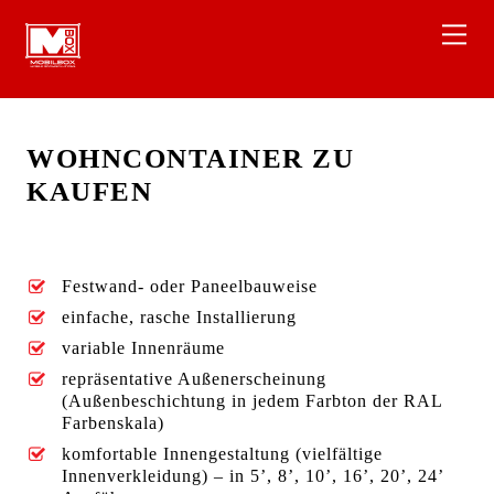
Skip
Back
Me
to
To
content
Top
WOHNCONTAINER ZU
KAUFEN
Festwand- oder Paneelbauweise
einfache, rasche Installierung
variable Innenräume
repräsentative Außenerscheinung
(Außenbeschichtung in jedem Farbton der RAL
Farbenskala)
komfortable Innengestaltung (vielfältige
Innenverkleidung) – in 5’, 8’, 10’, 16’, 20’, 24’